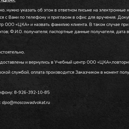
 «ЦКА»:
о, нужно указать об этом в ответном письме на электронные 
ся с Вами по телефону и пригласим в офис для вручения. До
нтр ООО «ЦКА» и назвать фамилию клиента. В таком случае пр
тов; Ф.И.О. получателя; паспортные данные получателя, дата 
остоятельно.
 доставлены и вернулись в Учебный центр ООО «ЦКА»,повторн
рской службой, оплата производится Заказчиком в момент полу
ефону: 8-926-392-10-85
:
dpo@moscowadvokat.ru